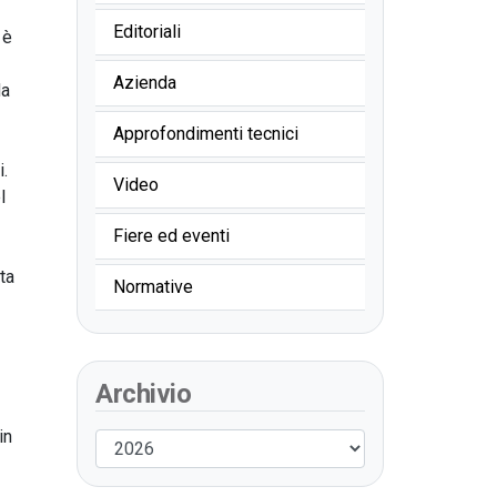
Editoriali
 è
Azienda
da
Approfondimenti tecnici
i.
Video
l
Fiere ed eventi
ta
Normative
Archivio
in