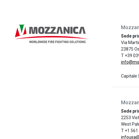
Mozzani
Sede pri
Via Marti
23875 Os
T +39 03
info@mo
Capitale 
Mozzani
Sede pri
2253 Vist
West Pal
T +1 561
infousa