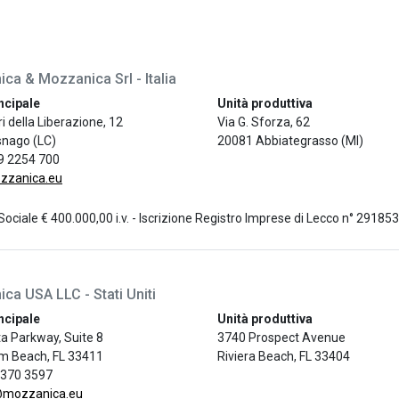
ca & Mozzanica Srl - Italia
ncipale
Unità produttiva
ri della Liberazione, 12
Via G. Sforza, 62
nago (LC)
20081 Abbiategrasso (MI)
9 2254 700
zzanica.eu
Sociale € 400.000,00 i.v. - Iscrizione Registro Imprese di Lecco n° 2918
ca USA LLC - Stati Uniti
ncipale
Unità produttiva
a Parkway, Suite 8
3740 Prospect Avenue
m Beach, FL 33411
Riviera Beach, FL 33404
 370 3597
@mozzanica.eu