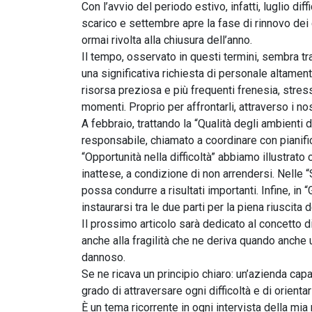
Con l’avvio del periodo estivo, infatti, luglio di
scarico e settembre apre la fase di rinnovo dei 
ormai rivolta alla chiusura dell’anno.
Il tempo, osservato in questi termini, sembra tra
una significativa richiesta di personale altame
risorsa preziosa e più frequenti frenesia, stre
momenti. Proprio per affrontarli, attraverso i nos
A febbraio, trattando la “Qualità degli ambienti
responsabile, chiamato a coordinare con pianifi
“Opportunità nella difficoltà” abbiamo illustra
inattese, a condizione di non arrendersi. Nelle
possa condurre a risultati importanti. Infine, i
instaurarsi tra le due parti per la piena riuscita d
Il prossimo articolo sarà dedicato al concetto d
anche alla fragilità che ne deriva quando anc
dannoso.
Se ne ricava un principio chiaro: un’azienda capa
grado di attraversare ogni difficoltà e di orient
È un tema ricorrente in ogni intervista della mia