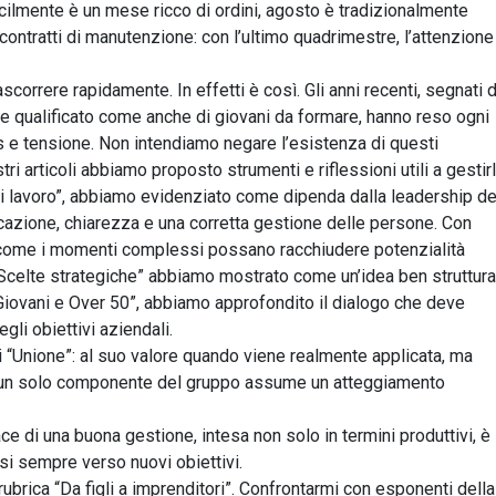
fficilmente è un mese ricco di ordini, agosto è tradizionalmente
contratti di manutenzione: con l’ultimo quadrimestre, l’attenzione
scorrere rapidamente. In effetti è così. Gli anni recenti, segnati 
nte qualificato come anche di giovani da formare, hanno reso ogni
ss e tensione. Non intendiamo negare l’esistenza di questi
tri articoli abbiamo proposto strumenti e riflessioni utili a gestirl
 di lavoro”, abbiamo evidenziato come dipenda dalla leadership de
cazione, chiarezza e una corretta gestione delle persone. Con
to come i momenti complessi possano racchiudere potenzialità
 “Scelte strategiche” abbiamo mostrato come un’idea ben struttura
n “Giovani e Over 50”, abbiamo approfondito il dialogo che deve
egli obiettivi aziendali.
i “Unione”: al suo valore quando viene realmente applicata, ma
he un solo componente del gruppo assume un atteggiamento
ce di una buona gestione, intesa non solo in termini produttivi, è 
arsi sempre verso nuovi obiettivi.
 rubrica “Da figli a imprenditori”. Confrontarmi con esponenti della