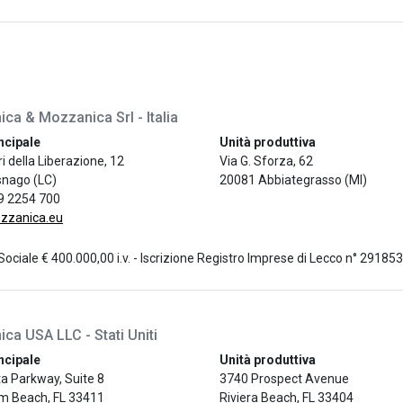
ca & Mozzanica Srl - Italia
ncipale
Unità produttiva
ri della Liberazione, 12
Via G. Sforza, 62
nago (LC)
20081 Abbiategrasso (MI)
9 2254 700
zzanica.eu
Sociale € 400.000,00 i.v. - Iscrizione Registro Imprese di Lecco n° 2918
ca USA LLC - Stati Uniti
ncipale
Unità produttiva
a Parkway, Suite 8
3740 Prospect Avenue
m Beach, FL 33411
Riviera Beach, FL 33404