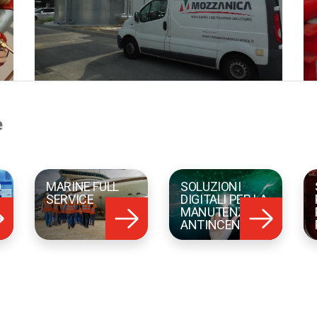
e
O
MARINE FULL
SOLUZIONI
SERVICE
DIGITALI PER LA
MANUTENZIONE
ANTINCENDIO