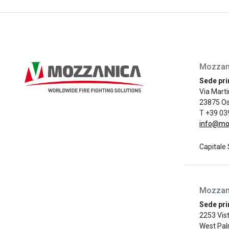
Mozzani
Sede pri
Via Marti
23875 Os
T +39 03
info@mo
Capitale 
Mozzani
Sede pri
2253 Vist
West Pal