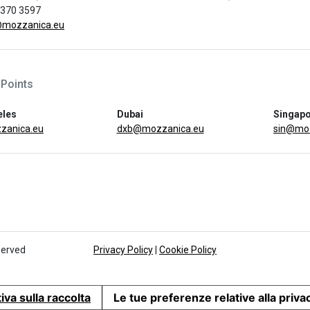
 370 3597
@mozzanica.eu
 Points
eles
Dubai
Singap
zanica.eu
dxb@mozzanica.eu
sin@moz
served
Privacy Policy
|
Cookie Policy
iva sulla raccolta
Le tue preferenze relative alla priva