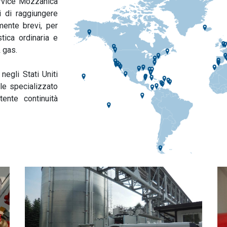
ervice Mozzanica
i di raggiungere
ente brevi, per
tica ordinaria e
& gas.
negli Stati Uniti
le specializzato
ente continuità