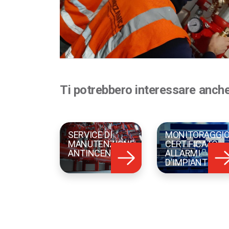
Ti potrebbero interessare anch
SERVICE DI
MONITORAGGI
MANUTENZIONE
CERTIFICATO
ANTINCENDIO
ALLARMI
D'IMPIANTO