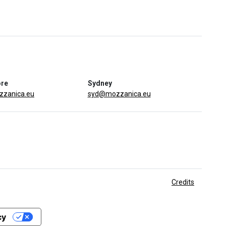
ore
Sydney
zanica.eu
syd@mozzanica.eu
Credits
cy