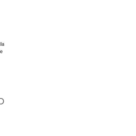
la
ne
p