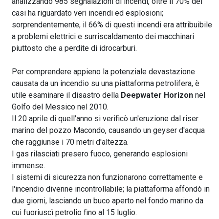
analizzando 985 segnalazioni di incendi, oltre il 70% dei
casi ha riguardato veri incendi ed esplosioni;
sorprendentemente, il 66% di questi incendi era attribuibile
a problemi elettrici e surriscaldamento dei macchinari
piuttosto che a perdite di idrocarburi.
Per comprendere appieno la potenziale devastazione
causata da un incendio su una piattaforma petrolifera, è
utile esaminare il disastro della
Deepwater Horizon
nel
Golfo del Messico nel 2010.
Il 20 aprile di quell'anno si verificò un'eruzione dal riser
marino del pozzo Macondo, causando un geyser d'acqua
che raggiunse i 70 metri d'altezza.
I gas rilasciati presero fuoco, generando esplosioni
immense.
I sistemi di sicurezza non funzionarono correttamente e
l'incendio divenne incontrollabile; la piattaforma affondò in
due giorni, lasciando un buco aperto nel fondo marino da
cui fuoriuscì petrolio fino al 15 luglio.